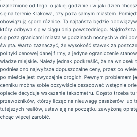
uzależnione od tego, o jakiej godzinie i w jaki dzień chc
się na terenie Krakowa, czy poza samym miastem. Pomięd
obowiązują spore różnice. Ta najtańsza będzie obowiązyw
który odbywa się w ciągu dnia powszedniego. Najdroższa 
się poza granicami miasta w godzinach nocnych w dni pow
święta. Warto zaznaczyć, że wysokość stawek za poszcze
polityki cenowej danej firmy, a jedyne ograniczenie stano
władze miejskie. Należy jednak podkreślić, że na wniose
podniesiono najwyższe dopuszczalne ceny, przez co wiele
po mieście jest zwyczajnie drogich. Pewnym problemem jes
cenniku można sobie oczywiście oszacować wstępnie orient
opłacie decyduje wskazanie taksometru. Często trzeba tu
przewoźników, którzy licząc na nieuwagę pasażerów lub tr
tutejszych realiów, ustawiają na początku zawyżoną opłatę
chcąc więcej zarobić.