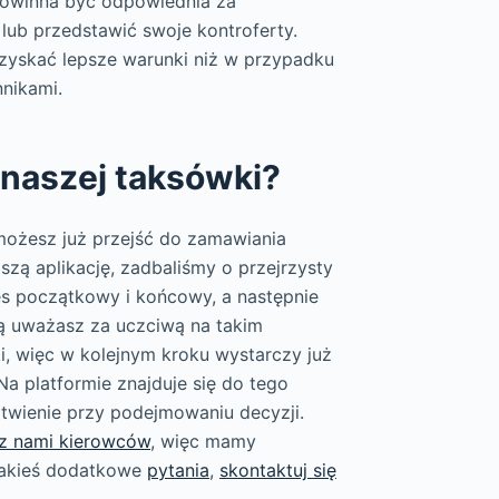
powinna być odpowiednia za
lub przedstawić swoje kontroferty.
uzyskać lepsze warunki niż w przypadku
nikami.
 naszej taksówki?
 możesz już przejść do zamawiania
zą aplikację, zadbaliśmy o przejrzysty
res początkowy i końcowy, a następnie
ą uważasz za uczciwą na takim
i, więc w kolejnym kroku wystarczy już
a platformie znajduje się do tego
twienie przy podejmowaniu decyzji.
z nami kierowców
, więc mamy
 jakieś dodatkowe
pytania
,
skontaktuj się