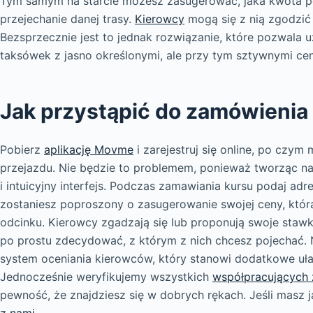
Tym samym na starcie możesz zasugerować, jaka kwota 
przejechanie danej trasy.
Kierowcy
mogą się z nią zgodzić 
Bezsprzecznie jest to jednak rozwiązanie, które pozwala 
taksówek z jasno określonymi, ale przy tym sztywnymi cen
Jak przystąpić do zamówienia
Pobierz
aplikację Movme
i zarejestruj się online, po czym
przejazdu. Nie będzie to problemem, ponieważ tworząc nas
i intuicyjny interfejs. Podczas zamawiania kursu podaj ad
zostaniesz poproszony o zasugerowanie swojej ceny, któr
odcinku. Kierowcy zgadzają się lub proponują swoje stawk
po prostu zdecydować, z którym z nich chcesz pojechać. N
system oceniania kierowców, który stanowi dodatkowe uła
Jednocześnie weryfikujemy wszystkich
współpracujących 
pewność, że znajdziesz się w dobrych rękach. Jeśli masz